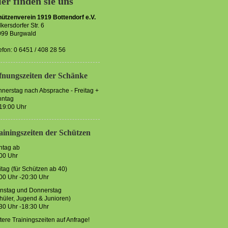
er finden sie uns
ützenverein 1919 Bottendorf e.V.
kersdorfer Str. 6
099 Burgwald
efon: 0 6451 / 408 28 56
fnungszeiten der Schänke
nerstag nach Absprache - Freitag +
nntag
19:00 Uhr
ainingszeiten der Schützen
ntag ab
00 Uhr
itag (für Schützen ab 40)
00 Uhr -20:30 Uhr
nstag und Donnerstag
hüler, Jugend & Junioren)
30 Uhr -18:30 Uhr
tere Trainingszeiten auf Anfrage!