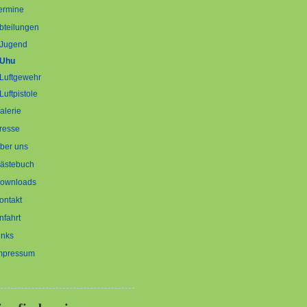
ermine
bteilungen
Jugend
Uhu
Luftgewehr
Luftpistole
alerie
resse
ber uns
ästebuch
ownloads
ontakt
nfahrt
inks
mpressum