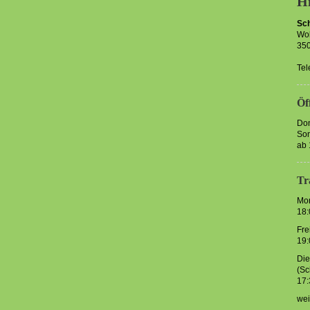
Hi
Sch
Wol
35
Tel
Öf
Don
So
ab 
Tr
Mo
18:
Fre
19:
Die
(Sc
17:
wei